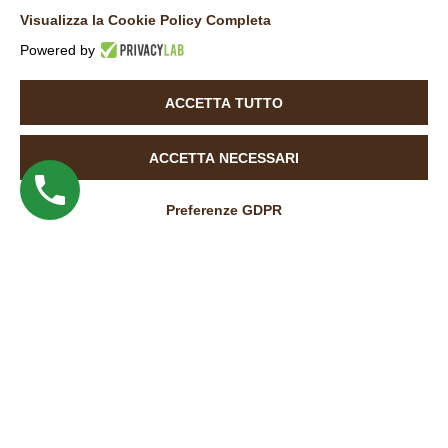
Visualizza la Cookie Policy Completa
Powered by
ACCETTA TUTTO
ACCETTA NECESSARI
Preferenze GDPR
La Baita Case
La seconda casa…
in Valtellina
La Baita Case
La seconda casa…
in Valtellina
La Baita Case
La seconda casa…
in Valtellina