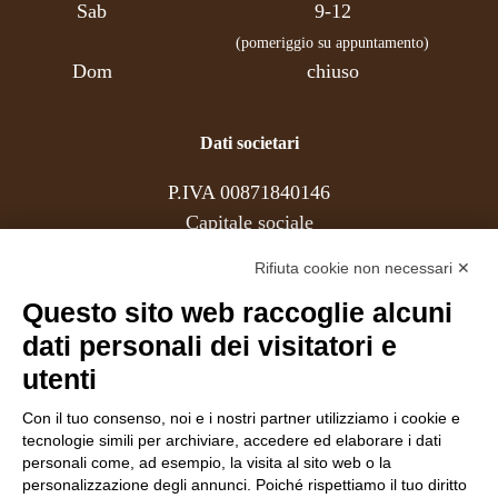
Sab
9-12
(pomeriggio su appuntamento)
Dom
chiuso
Dati societari
P.IVA 00871840146
Capitale sociale
REA
Rifiuta cookie non necessari ✕
Questo sito web raccoglie alcuni
Associati
dati personali dei visitatori e
utenti
Con il tuo consenso, noi e i nostri partner utilizziamo i cookie e
Follow Us
tecnologie simili per archiviare, accedere ed elaborare i dati
personali come, ad esempio, la visita al sito web o la
personalizzazione degli annunci. Poiché rispettiamo il tuo diritto