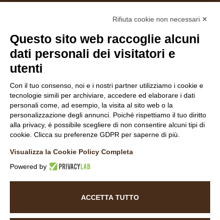
Associati
Rifiuta cookie non necessari ✕
Questo sito web raccoglie alcuni
dati personali dei visitatori e
utenti
Follow Us
Con il tuo consenso, noi e i nostri partner utilizziamo i cookie e
tecnologie simili per archiviare, accedere ed elaborare i dati
personali come, ad esempio, la visita al sito web o la
personalizzazione degli annunci. Poiché rispettiamo il tuo diritto
alla privacy, è possibile scegliere di non consentire alcuni tipi di
cookie. Clicca su preferenze GDPR per saperne di più.
INFORMATIVA NAVIGATORI DEL SITO
Visualizza la Cookie Policy Completa
INFORMATIVA CLIENTI
COOKIE POLICY
Powered by
DICHIARAZIONE DI ACCESSIBILITÀ
ACCETTA TUTTO
©
2026
La Baita Case.
All rights reserved. Powered by