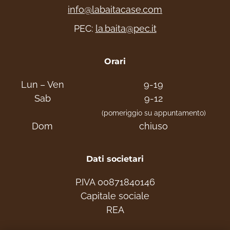
info@labaitacase.com
PEC:
la.baita@pec.it
Orari
Lun – Ven
9-19
Sab
9-12
(pomeriggio su appuntamento)
Dom
chiuso
Dati societari
P.IVA 00871840146
Capitale sociale
REA