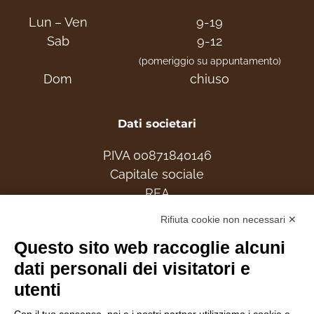
Lun – Ven
9-19
Sab
9-12
(pomeriggio su appuntamento)
Dom
chiuso
Dati societari
P.IVA 00871840146
Capitale sociale
REA
Rifiuta cookie non necessari ✕
Associati
Questo sito web raccoglie alcuni
dati personali dei visitatori e
utenti
Follow Us