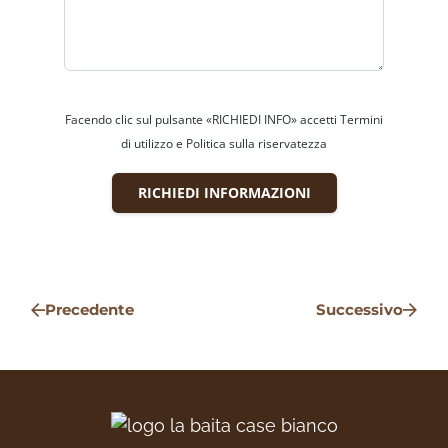
scegliere la tua casa ideale. Vivi la Montagna!
+39 331 2531048 - Sito web:
www.labaitacase.com - Email:
info@labaitacase.com
Facendo clic sul pulsante «RICHIEDI INFO» accetti Termini
di utilizzo e Politica sulla riservatezza
RICHIEDI INFORMAZIONI
Precedente
Successivo