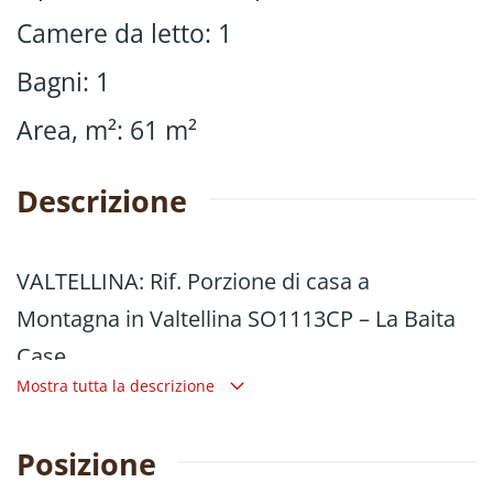
Camere da letto
:
1
Bagni
:
1
Area, m²
:
61
m²
Descrizione
VALTELLINA: Rif. Porzione di casa a
Montagna in Valtellina SO1113CP – La Baita
Case
Mostra tutta la descrizione
In tranquilla e soleggiata posizione,
proponiamo in vendita una porzione di casa
Posizione
di 61 mq con cortile esterno privato di 66 mq.