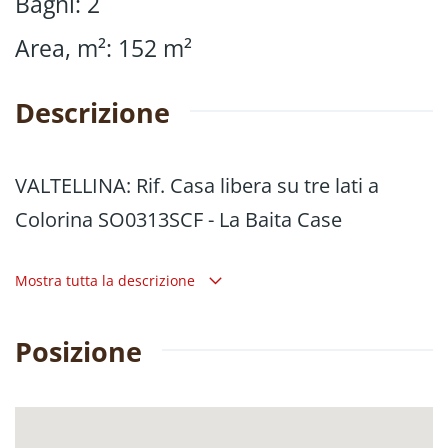
Bagni
:
2
Area, m²
:
152
m²
Descrizione
VALTELLINA: Rif. Casa libera su tre lati a
Colorina SO0313SCF - La Baita Case
In via Romito, in una tranquilla zona
Mostra tutta la descrizione
residenziale di Colorina, proponiamo in
vendita una casa libera su tre lati di 152 mq,
Posizione
ideale per chi è alla ricerca di comfort,
privacy e spazi ben organizzati.