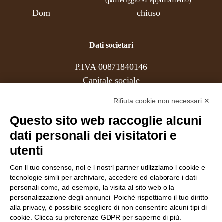
(pomeriggio su appuntamento)
Dom
chiuso
Dati societari
P.IVA 00871840146
Capitale sociale
REA
Rifiuta cookie non necessari ✕
Questo sito web raccoglie alcuni
Associati
dati personali dei visitatori e
utenti
Con il tuo consenso, noi e i nostri partner utilizziamo i cookie e
Follow Us
tecnologie simili per archiviare, accedere ed elaborare i dati
personali come, ad esempio, la visita al sito web o la
personalizzazione degli annunci. Poiché rispettiamo il tuo diritto
alla privacy, è possibile scegliere di non consentire alcuni tipi di
cookie. Clicca su preferenze GDPR per saperne di più.