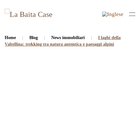
Skip to main content
Home
Blog
News immobiliari
I laghi della
Valtellina: trekking tra natura autentica e paesaggi alpini