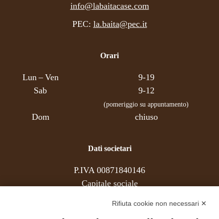
info@labaitacase.com
PEC:
la.baita@pec.it
Orari
Lun – Ven
9-19
Sab
9-12
(pomeriggio su appuntamento)
Dom
chiuso
Dati societari
P.IVA 00871840146
Capitale sociale
REA
Rifiuta cookie non necessari ✕