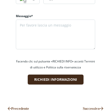
base alle proprie esigenze (acconti, rate,
tempi, ecc).
Messaggio*
Vuoi avere maggiori informazioni?
Contattaci, saremo felici di aiutarti a
scegliere la tua casa ideale. Vivi la Montagna!
+39 331 2531048 - Sito web:
www.labaitacase.com - Email:
Facendo clic sul pulsante «RICHIEDI INFO» accetti Termini
info@labaitacase.com
di utilizzo e Politica sulla riservatezza
RICHIEDI INFORMAZIONI
Precedente
Successivo