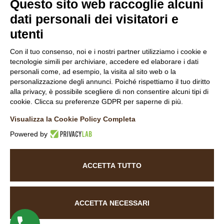
Questo sito web raccoglie alcuni
Associati
dati personali dei visitatori e
utenti
Con il tuo consenso, noi e i nostri partner utilizziamo i cookie e
Follow Us
tecnologie simili per archiviare, accedere ed elaborare i dati
personali come, ad esempio, la visita al sito web o la
personalizzazione degli annunci. Poiché rispettiamo il tuo diritto
alla privacy, è possibile scegliere di non consentire alcuni tipi di
cookie. Clicca su preferenze GDPR per saperne di più.
Visualizza la Cookie Policy Completa
INFORMATIVA NAVIGATORI DEL SITO
Powered by
INFORMATIVA CLIENTI
COOKIE POLICY
DICHIARAZIONE DI ACCESSIBILITÀ
ACCETTA TUTTO
©
2026
La Baita Case.
All rights reserved. Powered by
Noratech
ACCETTA NECESSARI
Italiano
English
(
Inglese
)