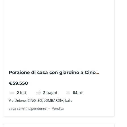
Porzione di casa con giardino a Cino
SO0309ED – La Baita Case
€59.550
2
letti
2
bagni
84
m²
Via Unione, CINO, SO, LOMBARDIA, Italia
casa semi indipendente
Vendita