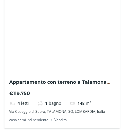
Appartamento con terreno a Talamona
NO2101BR – La Baita Case
€119.750
4
letti
1
bagno
148
m²
Via Coseggio di Sopra, TALAMONA, SO, LOMBARDIA, Italia
casa semi indipendente
Vendita