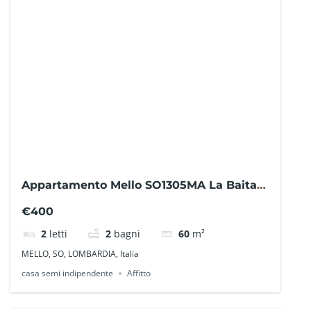
Appartamento Mello SO1305MA La Baita
Case
€400
2
letti
2
bagni
60
m²
MELLO, SO, LOMBARDIA, Italia
casa semi indipendente
Affitto