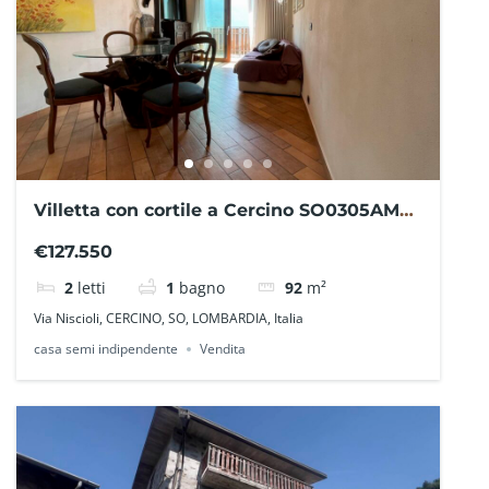
Villetta con cortile a Cercino SO0305AMA-
La Baita Case
€127.550
2
letti
1
bagno
92
m²
Via Niscioli, CERCINO, SO, LOMBARDIA, Italia
casa semi indipendente
Vendita