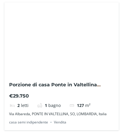
Porzione di casa Ponte in Valtellina
NO1913EB– La Baita Case
€29.750
2
letti
1
bagno
127
m²
Via Albareda, PONTE IN VALTELLINA, SO, LOMBARDIA, Italia
casa semi indipendente
Vendita