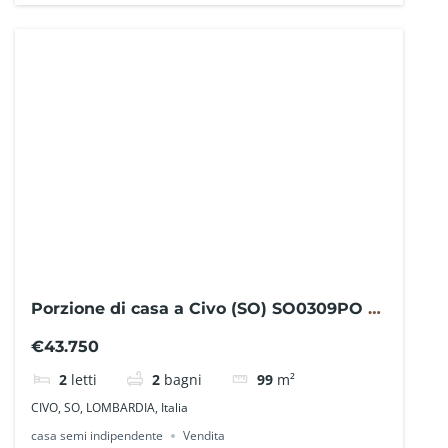
Porzione di casa a Civo (SO) SO0309PO –
La Baita Case
€43.750
2
letti
2
bagni
99
m²
CIVO, SO, LOMBARDIA, Italia
casa semi indipendente
Vendita