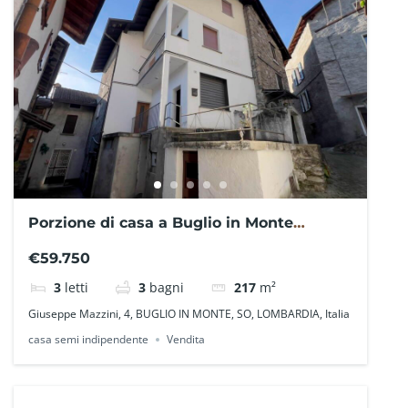
Porzione di casa a Buglio in Monte
SO0219EDF – La Baita Case
€59.750
3
letti
3
bagni
217
m²
Giuseppe Mazzini, 4, BUGLIO IN MONTE, SO, LOMBARDIA, Italia
casa semi indipendente
Vendita