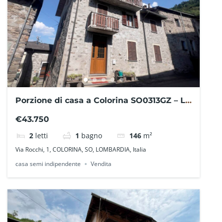
Porzione di casa a Colorina SO0313GZ – La
Baita Case
€43.750
2
letti
1
bagno
146
m²
Via Rocchi, 1, COLORINA, SO, LOMBARDIA, Italia
casa semi indipendente
Vendita