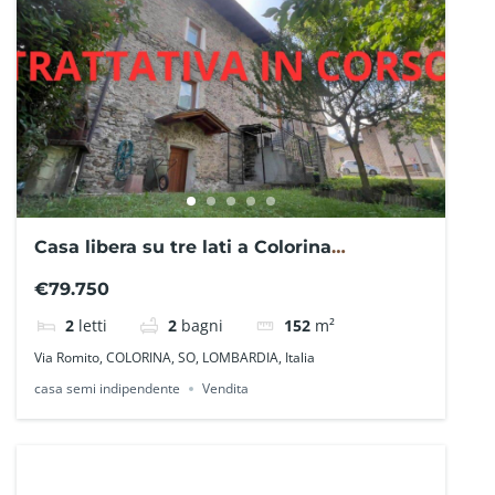
Casa libera su tre lati a Colorina
SO0313SCF – La Baita Case
€79.750
2
letti
2
bagni
152
m²
Via Romito, COLORINA, SO, LOMBARDIA, Italia
casa semi indipendente
Vendita