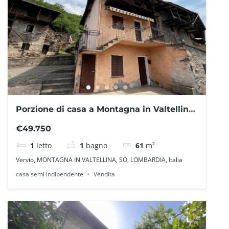
Porzione di casa a Montagna in Valtellina
SO1113CP- La Baita Case
€49.750
1
letto
1
bagno
61
m²
Vervio, MONTAGNA IN VALTELLINA, SO, LOMBARDIA, Italia
casa semi indipendente
Vendita