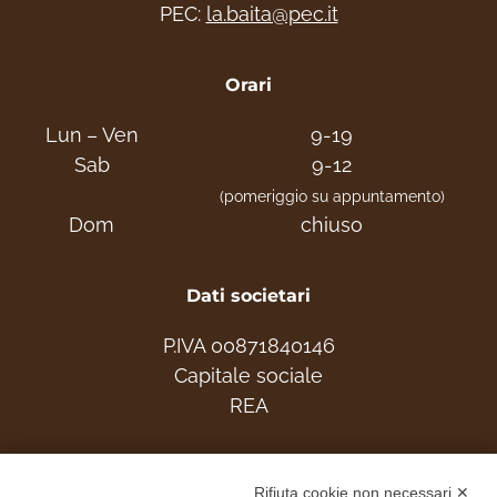
PEC:
la.baita@pec.it
scegliere la casa ideale per la tua famiglia.
Vivi la Montagna!!
Orari
info: Tel. +39 331 253 1048
Lun – Ven
9-19
www.labaitacase.com
Sab
9-12
(pomeriggio su appuntamento)
Dom
chiuso
Dati societari
P.IVA 00871840146
Capitale sociale
REA
Associati
Rifiuta cookie non necessari ✕