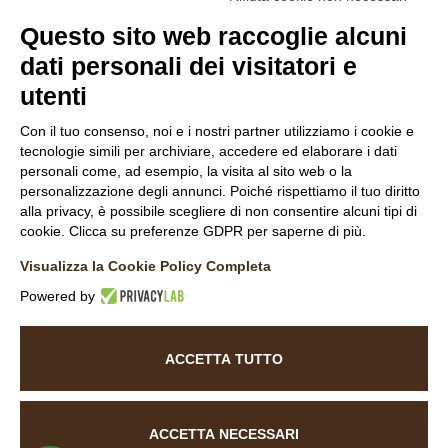
Questo sito web raccoglie alcuni
dati personali dei visitatori e
utenti
Follow Us
Con il tuo consenso, noi e i nostri partner utilizziamo i cookie e
tecnologie simili per archiviare, accedere ed elaborare i dati
personali come, ad esempio, la visita al sito web o la
personalizzazione degli annunci. Poiché rispettiamo il tuo diritto
alla privacy, è possibile scegliere di non consentire alcuni tipi di
cookie. Clicca su preferenze GDPR per saperne di più.
INFORMATIVA NAVIGATORI DEL SITO
Visualizza la Cookie Policy Completa
INFORMATIVA CLIENTI
COOKIE POLICY
Powered by
DICHIARAZIONE DI ACCESSIBILITÀ
ACCETTA TUTTO
©
2026
La Baita Case.
All rights reserved. Powered by
Noratech
ACCETTA NECESSARI