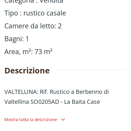
Categoria
:
Vendita
Tipo
:
rustico casale
Camere da letto
:
2
Bagni
:
1
Area, m²
:
73
m²
Descrizione
VALTELLINA: Rif. Rustico a Berbenno di
Valtellina SO0205AD - La Baita Case
In posizione tranquilla e facilmente
Mostra tutta la descrizione
accessibile tutto l'anno, proponiamo in