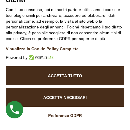
info@labaitacase.com; www.labaitacase.com
Dati societari
Con il tuo consenso, noi e i nostri partner utilizziamo i cookie e
tecnologie simili per archiviare, accedere ed elaborare i dati
P.IVA 00871840146
personali come, ad esempio, la visita al sito web o la
Capitale sociale
personalizzazione degli annunci. Poiché rispettiamo il tuo diritto
alla privacy, è possibile scegliere di non consentire alcuni tipi di
REA
cookie. Clicca su preferenze GDPR per saperne di più.
Visualizza la Cookie Policy Completa
Associati
Powered by
ACCETTA TUTTO
Follow Us
ACCETTA NECESSARI
Preferenze GDPR
INFORMATIVA NAVIGATORI DEL SITO