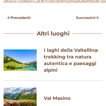
2810:07:56&utm_link=m1ImagenDestacadaNode31
Precedenti
Successivi
Altri luoghi
I laghi della Valtellina:
trekking tra natura
autentica e paesaggi
alpini
Val Masino