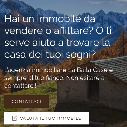
Hai un immobile da
vendere o affittare? O ti
serve aiuto a trovare la
casa dei tuoi sogni?
L’agenzia immobiliare La Baita Case è
sempre al tuo fianco. Non esitare a
contattarci!
CONTATTACI
VALUTA IL TUO IMMOBILE