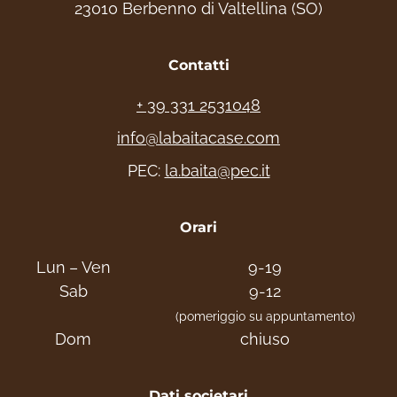
23010 Berbenno di Valtellina (SO)
Contatti
+ 39 331 2531048
info@labaitacase.com
PEC:
la.baita@pec.it
Orari
Lun – Ven
9-19
Sab
9-12
(pomeriggio su appuntamento)
Dom
chiuso
Dati societari