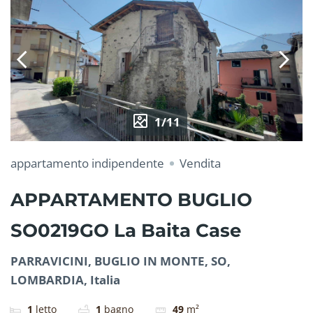
1/11
appartamento indipendente
Vendita
APPARTAMENTO BUGLIO
SO0219GO La Baita Case
PARRAVICINI, BUGLIO IN MONTE, SO,
LOMBARDIA, Italia
1
letto
1
bagno
49
m²