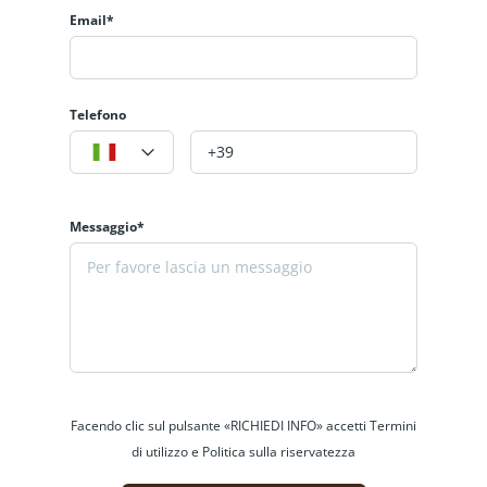
Email*
pagamento.
Vuoi avere maggiori informazioni?
Telefono
Contattaci, saremo lieti di aiutarti a scegliere
la casa ideale per la tua famiglia. Vivi la
montagna!
Messaggio*
info: 329-9532038 - Sito web:
www.labaitacase.com - Email:
info@labaitacase.com
Facendo clic sul pulsante «RICHIEDI INFO» accetti Termini
di utilizzo e Politica sulla riservatezza