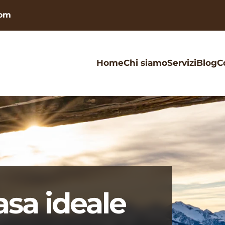
com
Home
Chi siamo
Servizi
Blog
C
asa ideale