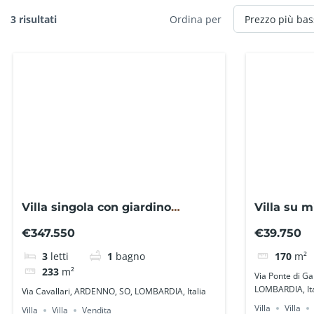
3 risultati
Ordina per
Villa singola con giardino
Villa su m
privato ad Ardenno SO0116FR –
edificabi
€347.550
€39.750
La Baita Case
Case
3
letti
1
bagno
170
m²
233
m²
Via Ponte di 
LOMBARDIA, Ita
Via Cavallari, ARDENNO, SO, LOMBARDIA, Italia
Villa
Villa
Villa
Villa
Vendita