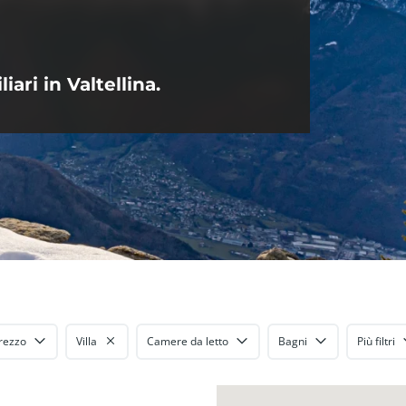
ari in Valtellina.
rezzo
Villa
Camere da letto
Bagni
Più filtri