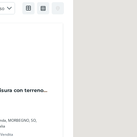
isura con terreno
le SO0301DL– La Baita
Ganda, MORBEGNO, SO,
lia
Vendita