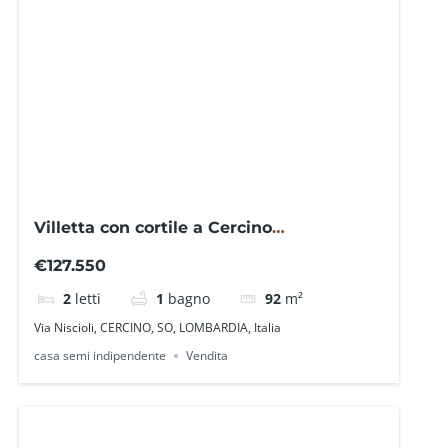
Villetta con cortile a Cercino
SO0305AMA- La Baita Case
€127.550
2
letti
1
bagno
92
m²
Via Niscioli, CERCINO, SO, LOMBARDIA, Italia
casa semi indipendente
Vendita