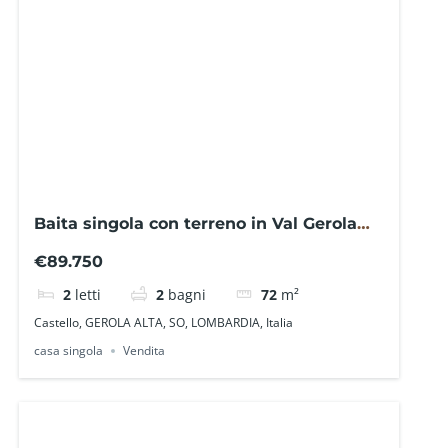
Baita singola con terreno in Val Gerola
VG2007AGF – La Baita Case
€89.750
2
letti
2
bagni
72
m²
Castello, GEROLA ALTA, SO, LOMBARDIA, Italia
casa singola
Vendita