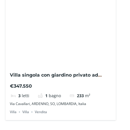
Villa singola con giardino privato ad
Ardenno SO0116FR – La Baita Case
€347.550
3
letti
1
bagno
233
m²
Via Cavallari, ARDENNO, SO, LOMBARDIA, Italia
Villa
Villa
Vendita