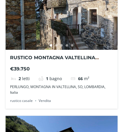
RUSTICO MONTAGNA VALTELLINA
SO1113VI – La Baita Case
€39.750
2
letti
1
bagno
66
m²
PERLUNGO, MONTAGNA IN VALTELLINA, SO, LOMBARDIA,
Italia
rustico casale
Vendita