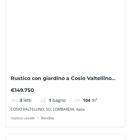
Rustico con giardino a Cosio Valtellino
GE0313SC– La Baita Case
€149.750
3
letti
1
bagno
104
m²
COSIO VALTELLINO, SO, LOMBARDIA, Italia
rustico casale
Vendita