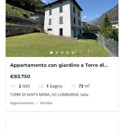
Appartamento con giardino a Torre di
Santa Maria SO1813RPF – La Baita Case
€83.750
2
letti
1
bagno
73
m²
TORRE DI SANTA MARIA, SO, LOMBARDIA, Italia
Appartamento
Vendita