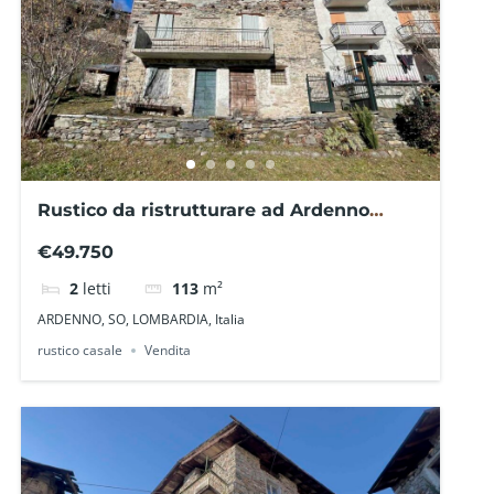
Rustico da ristrutturare ad Ardenno
SO0116IM- La Baita Case
€49.750
2
letti
113
m²
ARDENNO, SO, LOMBARDIA, Italia
rustico casale
Vendita