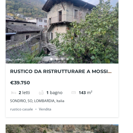
RUSTICO DA RISTRUTTURARE A MOSSINI
RDRSO1113PA – LA BAITA CASE
€39.750
2
letti
1
bagno
143
m²
SONDRIO, SO, LOMBARDIA, Italia
rustico casale
Vendita