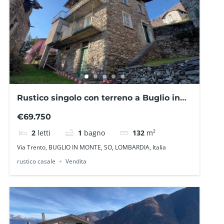
Rustico singolo con terreno a Buglio in
Monte SO0219CR – La Baita Case
€69.750
2
letti
1
bagno
132
m²
Via Trento, BUGLIO IN MONTE, SO, LOMBARDIA, Italia
rustico casale
Vendita