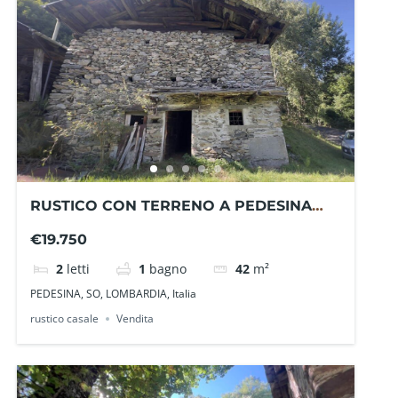
RUSTICO CON TERRENO A PEDESINA
VG1405MA – La Baita Case
€19.750
2
letti
1
bagno
42
m²
PEDESINA, SO, LOMBARDIA, Italia
rustico casale
Vendita