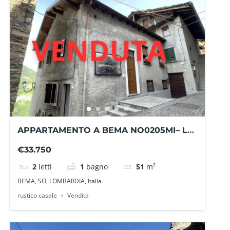
APPARTAMENTO A BEMA NO0205MI– La
Baita Case
€33.750
2
letti
1
bagno
51
m²
BEMA, SO, LOMBARDIA, Italia
rustico casale
Vendita