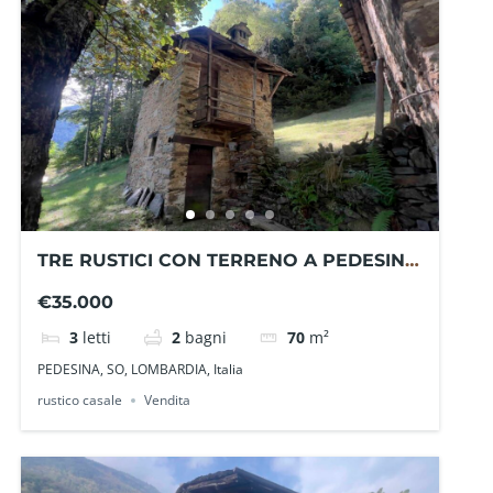
TRE RUSTICI CON TERRENO A PEDESINA
VG1405CIMA – La Baita Case
€35.000
3
letti
2
bagni
70
m²
PEDESINA, SO, LOMBARDIA, Italia
rustico casale
Vendita