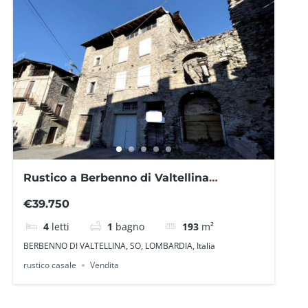
Rustico a Berbenno di Valtellina
RUSTICO SO0205RS – La Baita Case
€39.750
4
letti
1
bagno
193
m²
BERBENNO DI VALTELLINA, SO, LOMBARDIA, Italia
rustico casale
Vendita