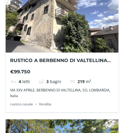
RUSTICO A BERBENNO DI VALTELLINA
SO0205BI– La Baita Case
€99.750
4
letti
3
bagni
219
m²
VIA XXV APRILE, BERBENNO DI VALTELLINA, SO, LOMBARDIA,
Italia
rustico casale
Vendita