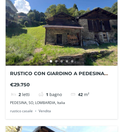
RUSTICO CON GIARDINO A PEDESINA
VG1405MA – La Baita Case
€29.750
2
letti
1
bagno
42
m²
PEDESINA, SO, LOMBARDIA, Italia
rustico casale
Vendita