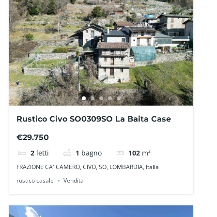
Rustico Civo SO0309SO La Baita Case
€29.750
2
letti
1
bagno
102
m²
FRAZIONE CA' CAMERO, CIVO, SO, LOMBARDIA, Italia
rustico casale
Vendita