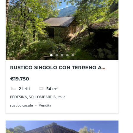
RUSTICO SINGOLO CON TERRENO A
PEDESINA VG1405SING – La Baita Case
€19.750
2
letti
54
m²
PEDESINA, SO, LOMBARDIA, Italia
rustico casale
Vendita