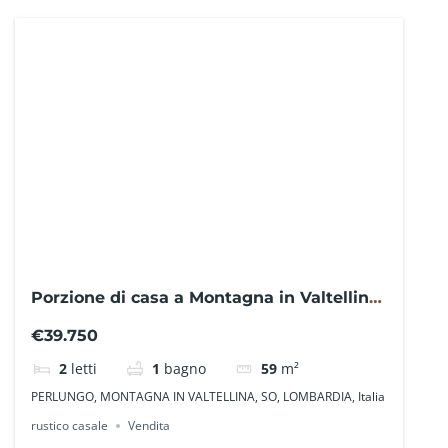
Porzione di casa a Montagna in Valtellina
SO1113GR– La Baita Case
€39.750
2
letti
1
bagno
59
m²
PERLUNGO, MONTAGNA IN VALTELLINA, SO, LOMBARDIA, Italia
rustico casale
Vendita