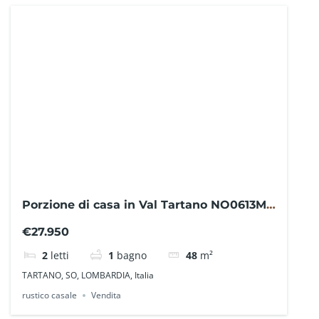
Porzione di casa in Val Tartano NO0613MB
– La Baita Case
€27.950
2
letti
1
bagno
48
m²
TARTANO, SO, LOMBARDIA, Italia
rustico casale
Vendita