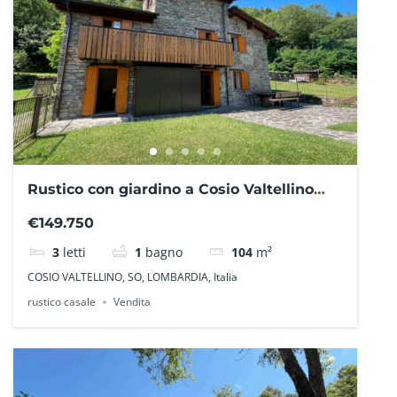
Rustico con giardino a Cosio Valtellino
GE0313SC– La Baita Case
€149.750
3
letti
1
bagno
104
m²
COSIO VALTELLINO, SO, LOMBARDIA, Italia
rustico casale
Vendita