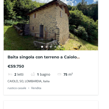
Baita singola con terreno a Caiolo
NO030SBA – La Baita Case
€59.750
2
letti
1
bagno
75
m²
CAIOLO, SO, LOMBARDIA, Italia
rustico casale
Vendita