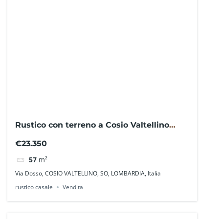
Rustico con terreno a Cosio Valtellino
VG1901PR– La Baita Case
€23.350
57
m²
Via Dosso, COSIO VALTELLINO, SO, LOMBARDIA, Italia
rustico casale
Vendita