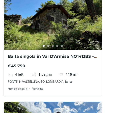
Baita singola in Val D’Armisa NO1413BS –
La Baita Case
€45.750
4
letti
1
bagno
110
m²
PONTE IN VALTELLINA, SO, LOMBARDIA, Italia
rustico casale
Vendita