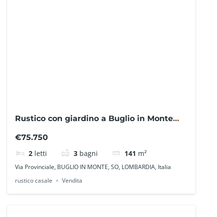
Rustico con giardino a Buglio in Monte
SO0219LB – La Baita Case
€75.750
2
letti
3
bagni
141
m²
Via Provinciale, BUGLIO IN MONTE, SO, LOMBARDIA, Italia
rustico casale
Vendita