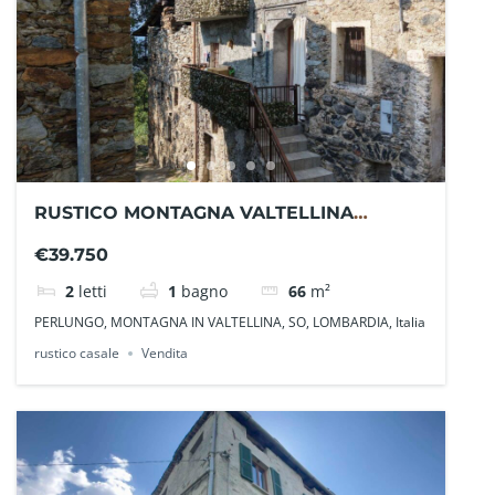
RUSTICO MONTAGNA VALTELLINA
SO1113VI – La Baita Case
€39.750
2
letti
1
bagno
66
m²
PERLUNGO, MONTAGNA IN VALTELLINA, SO, LOMBARDIA, Italia
rustico casale
Vendita