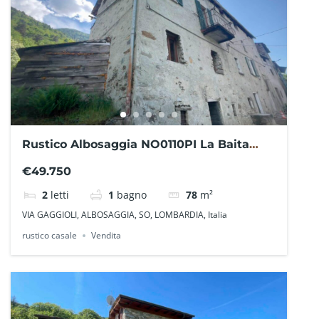
Rustico Albosaggia NO0110PI La Baita
Case
€49.750
2
letti
1
bagno
78
m²
VIA GAGGIOLI, ALBOSAGGIA, SO, LOMBARDIA, Italia
rustico casale
Vendita