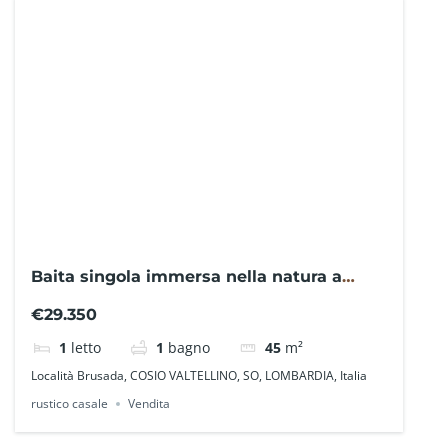
Baita singola immersa nella natura a
Sacco VG1901GC – La Baita Case
€29.350
1
letto
1
bagno
45
m²
Località Brusada, COSIO VALTELLINO, SO, LOMBARDIA, Italia
rustico casale
Vendita