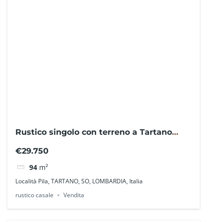
Rustico singolo con terreno a Tartano
NO0613GL – La Baita Case
€29.750
94
m²
Località Pila, TARTANO, SO, LOMBARDIA, Italia
rustico casale
Vendita