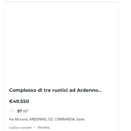
Complesso di tre rustici ad Ardenno
SO0116RF – La Baita Case
€49.550
97
m²
Via Morano, ARDENNO, SO, LOMBARDIA, Italia
rustico casale
Vendita